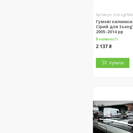
crst-sgr94
Гумові килимки 
Сірий для Ssang
2005-2014 рр
В наявності
2 137 ₴
Купити