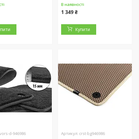
сті
В наявності
1 349 ₴
упити
Купити
vors-d-946986
crst-bg946986