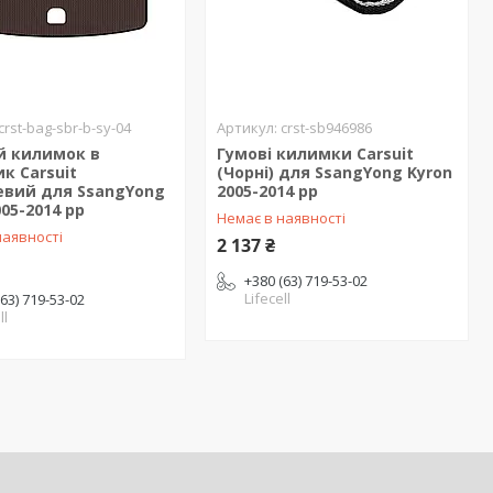
crst-bag-sbr-b-sy-04
crst-sb946986
й килимок в
Гумові килимки Carsuit
к Carsuit
(Чорні) для SsangYong Kyron
евий для SsangYong
2005-2014 рр
005-2014 рр
Немає в наявності
наявності
2 137 ₴
+380 (63) 719-53-02
Lifecell
(63) 719-53-02
ll