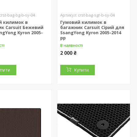
crst-bag-bg-b-sy-04
crst-bag-sgr-b-sy-04
й килимок в
Гумовий килимок в
к Carsuit Бежевий
багажник Carsuit Сірий для
ngYong Kyron 2005-
SsangYong Kyron 2005-2014
рр
сті
В наявності
2 000 ₴
упити
Купити