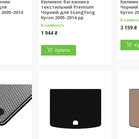
жник
Килимок багажника
Килимки
для
текстильний Premium
Чорний
 2005-2014
Чорний для SsangYong
Kyron 2
Kyron 2005-2014 рр
В наявно
В наявності
3 159 ₴
1 944 ₴
К
Купити