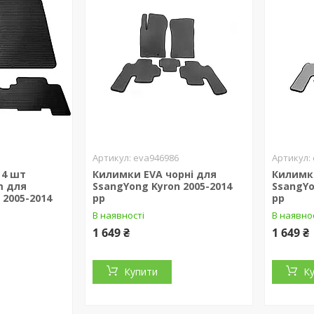
eva946986
 4 шт
Килимки EVA чорні для
Килимки
m для
SsangYong Kyron 2005-2014
SsangYo
 2005-2014
рр
рр
В наявності
В наявно
1 649 ₴
1 649 ₴
Купити
К