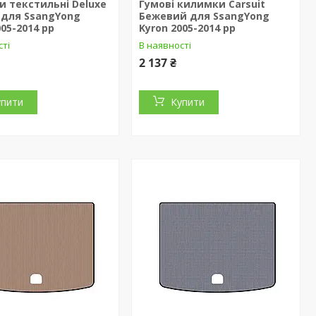
 текстильні Deluxe
Гумові килимки Carsuit
 для SsangYong
Бежевий для SsangYong
005-2014 рр
Kyron 2005-2014 рр
сті
В наявності
2 137 ₴
упити
Купити