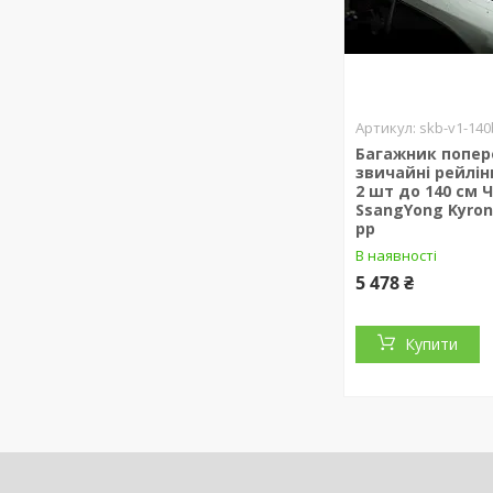
skb-v1-140
Багажник попер
звичайні рейлін
2 шт до 140 см 
SsangYong Kyron
рр
В наявності
5 478 ₴
Купити