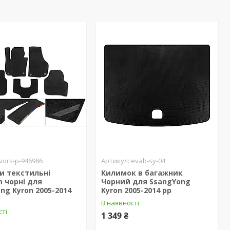
vors-p-946986
evab-sy-04
и текстильні
Килимок в багажник
 чорні для
Чорний для SsangYong
ng Kyron 2005-2014
Kyron 2005-2014 рр
В наявності
сті
1 349 ₴