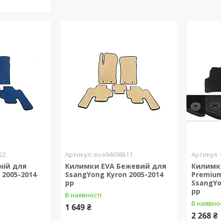
22
eva94698611
ній для
Килимки EVA Бежевий для
Килимк
 2005-2014
SsangYong Kyron 2005-2014
Premium
рр
SsangYo
рр
В наявності
В наявно
1 649 ₴
2 268 ₴