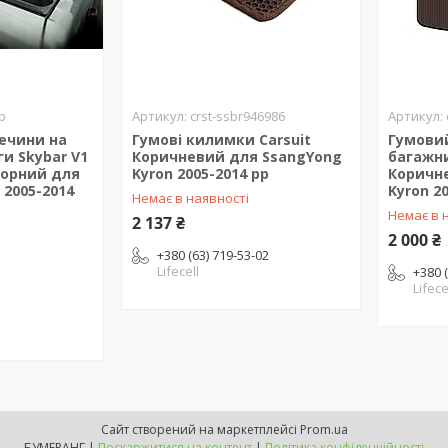
b
crst-ssbr946986
ечини на
Гумові килимки Carsuit
Гумови
ги Skybar V1
Коричневий для SsangYong
багажни
Чорний для
Kyron 2005-2014 рр
Коричн
 2005-2014
Kyron 2
Немає в наявності
Немає в 
2 137 ₴
2 000 ₴
+380 (63) 719-53-02
Lifecell
+380 
Lifece
Сайт створений на маркетплейсі
Prom.ua
БУМЕРАНГ |
Поскаржитися на контент
|
Політика конфіденційності