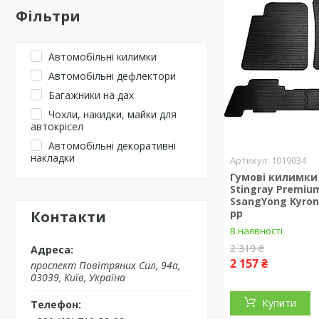
Фільтри
Автомобільні килимки
Автомобільні дефлектори
Багажники на дах
Чохли, накидки, майки для
автокрісел
Автомобільні декоративні
накладки
1019034
Гумові килимки
Stingray Premiu
SsangYong Kyron
рр
Контакти
В наявності
2 319 ₴
2 157 ₴
проспект Повітряних Сил, 94а,
03039, Київ, Україна
Купити