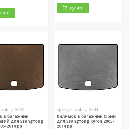
Купити
упити
evab-sy-04-33
evab-sy-04-44
к в багажник
Килимок в багажник Сірий
евий для SsangYong
для SsangYong Kyron 2005-
005-2014 рр
2014 рр