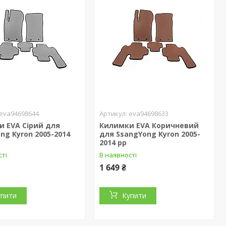
eva94698644
eva94698633
 EVA Сірий для
Килимки EVA Коричневий
ng Kyron 2005-2014
для SsangYong Kyron 2005-
2014 рр
сті
В наявності
1 649 ₴
упити
Купити