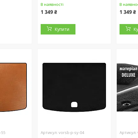
В наявності
В наявно
1 349 ₴
1 349 ₴
Купити
К
-55
vorsb-p-sy-04