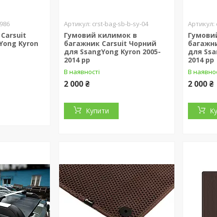
6986
crst-bag-sb-b-sy-04
Carsuit
Гумовий килимок в
Гумови
Yong Kyron
багажник Carsuit Чорний
багажни
для SsangYong Kyron 2005-
для Ssa
2014 рр
2014 рр
В наявності
В наявно
2 000 ₴
2 000 ₴
Купити
К