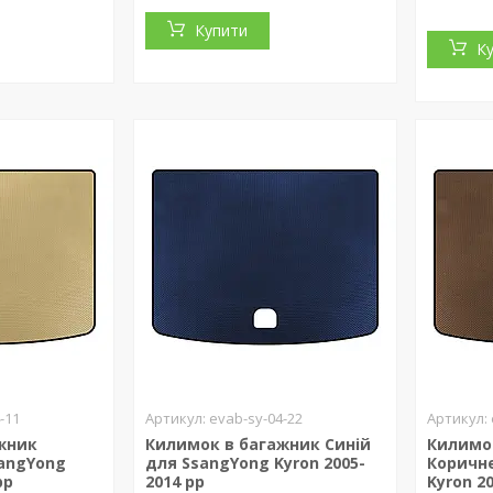
Купити
К
-11
evab-sy-04-22
жник
Килимок в багажник Синій
Килимо
angYong
для SsangYong Kyron 2005-
Коричн
рр
2014 рр
Kyron 2