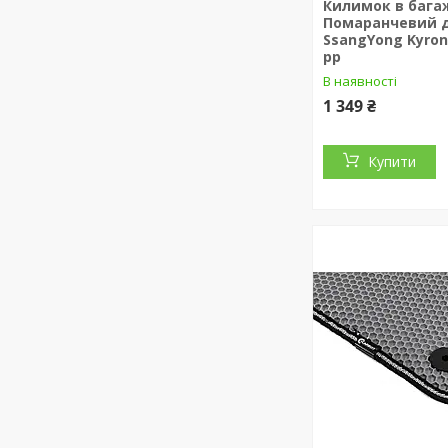
Килимок в бага
Помаранчевий 
SsangYong Kyron
рр
В наявності
1 349 ₴
Купити