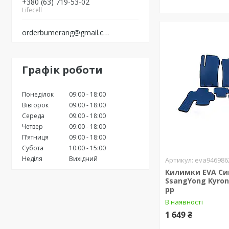
+380 (63) 719-53-02
Lifecell
orderbumerang@gmail.com
Графік роботи
Понеділок
09:00
18:00
Вівторок
09:00
18:00
Середа
09:00
18:00
Четвер
09:00
18:00
Пʼятниця
09:00
18:00
Субота
10:00
15:00
Неділя
Вихідний
eva946986
Килимки EVA Си
SsangYong Kyron
рр
В наявності
1 649 ₴