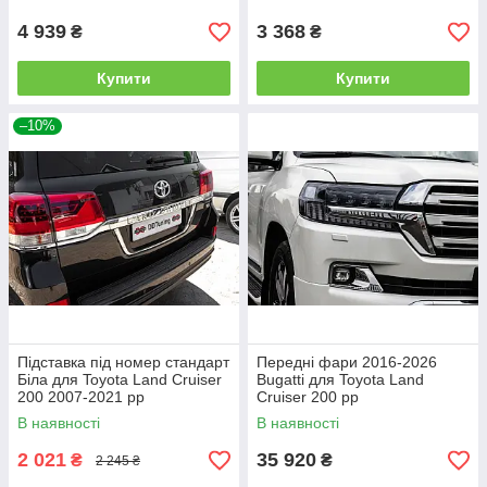
4 939
3 368
₴
₴
Купити
Купити
–10%
Підставка під номер стандарт
Передні фари 2016-2026
Біла для Toyota Land Cruiser
Bugatti для Toyota Land
200 2007-2021 рр
Cruiser 200 рр
В наявності
В наявності
2 021
35 920
₴
₴
2 245 ₴