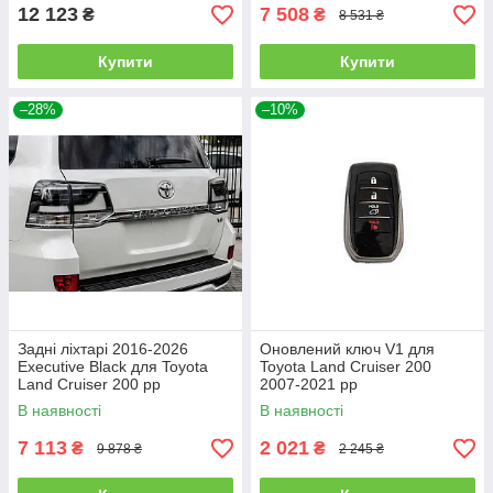
12 123
7 508
₴
₴
8 531 ₴
Купити
Купити
–28%
–10%
Задні ліхтарі 2016-2026
Оновлений ключ V1 для
Executive Black для Toyota
Toyota Land Cruiser 200
Land Cruiser 200 рр
2007-2021 рр
В наявності
В наявності
7 113
2 021
₴
₴
9 878 ₴
2 245 ₴